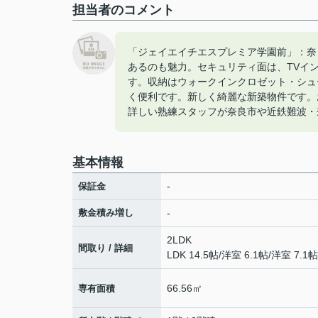
担当者のコメント
「ジェイエイチエスプレミア学園前」：奈
あるのも魅力。セキュリティ面は、TVイ
す。収納はウォークインクロゼット・シュ
く便利です。新しく綺麗な新築物件です。
詳しい熟練スタッフが奈良市や近鉄難波・
基本情報
-
保証金
敷金積み増し
-
2LDK
間取り / 詳細
LDK 14.5帖
/
洋室 6.1帖
/
洋室 7.1帖
66.56㎡
専有面積