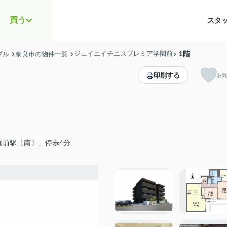
買う
スタ
ジェイエイチエスプレミア学園前
1階
ブル
奈良市の物件一覧
印刷する
お気
園前駅〔南〕」停歩4分