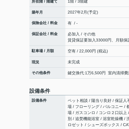
1階 / 3階建
所在階 / 階建て
2027年2月(予定)
築年月
保険会社 / 料金
有 / -
保証会社 / 料金
必加入 / その他
賃貸保証要加入33000円、月額保
駐車場 / 月額
空有 / 22,000円 (税込)
未完成
現況
その他条件
鍵交換代:1万6,500円 室内清掃費
設備条件
設備条件
ペット相談 / 陽当り良好 / 保証人不
場 / フローリング / バルコニー /
場 / ガスコンロ / コンロ２口以上
別 / 追焚機能浴室 / 浴室乾燥機 /
ロゼット / シューズボックス / C