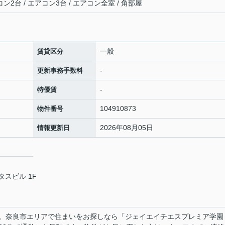
ン2台 / エアコン3台 / エアコン全室 / 角部屋
一般
賃貸区分
-
更新事務手数料
-
特優賃
104910873
物件番号
2026年08月05日
情報更新日
タスビル 1F
。奈良市エリアで住まいをお探しなら「ジェイエイチエスプレミア学園