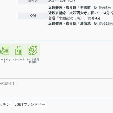
2027年2月(予定)
築年月
近鉄難波・奈良線
「
学園前
」駅 徒歩3分
近鉄京都線
「
大和西大寺
」駅 バス14分 
交通
交通「学園前駅〔南〕」 停歩4分
近鉄難波・奈良線
「
菖蒲池
」駅 徒歩18
オートロッ
エレベータ
ネット使用
ク
ー
料無料
い相談可！！
ッチン
LGBTフレンドリー