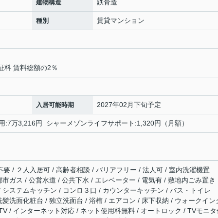
鉄骨造
建物構造
賃貸マンション
種別
証料 賃料総額の2％
2027年02月下旬予定
入居可能時期
用:7万3,216円 シャーメゾンライフサポート:1,320円（月額）
要 / ２人入居可 / 高齢者相談 / バリアフリー / 法人可 / 室内洗濯機置
 都市ガス / 公営水道 / 公共下水 / エレベーター / 電気有 / 敷地内ごみ置き
 / システムキッチン / コンロ３口 / カウンターキッチン / バス・トイレ
 洗髪洗面化粧台 / 独立洗面台 / 浴槽 / エアコン / 床下収納 / ウォークイン
ATV / インターネット対応 / ネット使用料無料 / オートロック / TVモニ