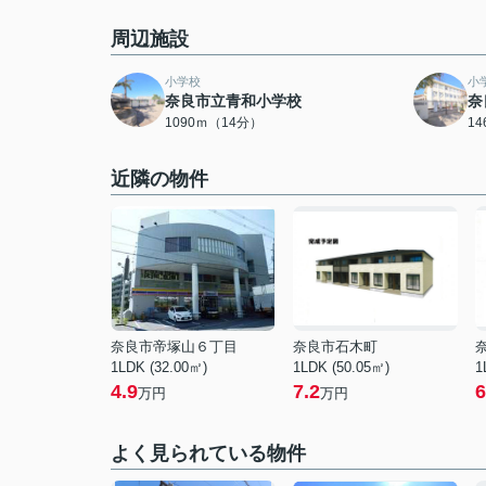
周辺施設
小学校
小
奈良市立青和小学校
奈
1090ｍ（14分）
1
近隣の物件
奈良市帝塚山６丁目
奈良市石木町
1LDK (32.00㎡)
1LDK (50.05㎡)
1
4.9
7.2
6
万円
万円
よく見られている物件