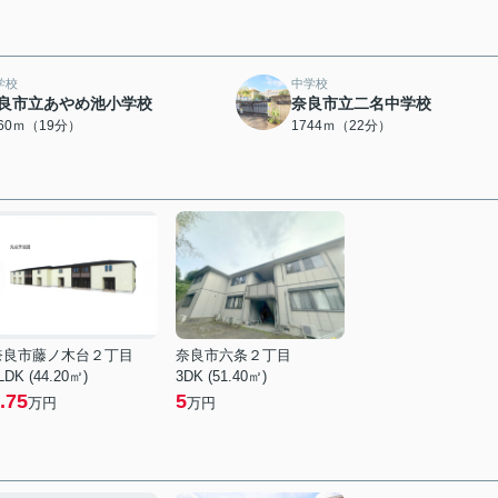
学校
中学校
良市立あやめ池小学校
奈良市立二名中学校
460ｍ（19分）
1744ｍ（22分）
奈良市藤ノ木台２丁目
奈良市六条２丁目
LDK (44.20㎡)
3DK (51.40㎡)
.75
5
万円
万円