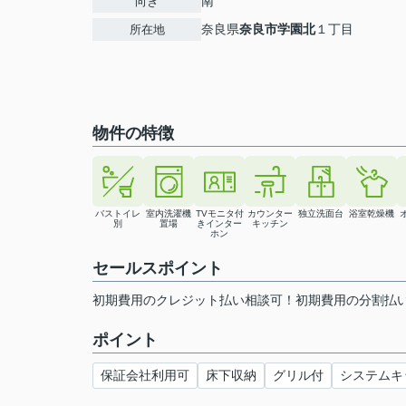
南
向き
奈良県
奈良市
学園北
１丁目
所在地
物件の特徴
バストイレ
室内洗濯機
TVモニタ付
カウンター
独立洗面台
浴室乾燥機
別
置場
きインター
キッチン
ホン
セールスポイント
初期費用のクレジット払い相談可！初期費用の分割払
ポイント
保証会社利用可
床下収納
グリル付
システムキ