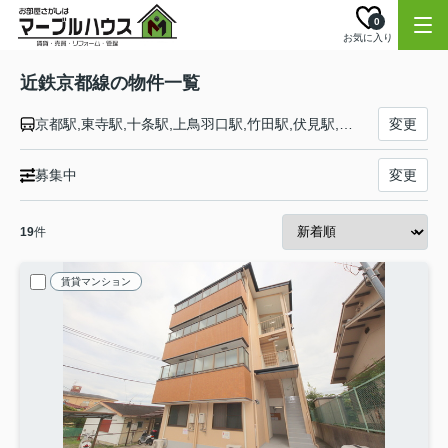
0
お気に入り
近鉄京都線の物件一覧
京都駅,東寺駅,十条駅,上鳥羽口駅,竹田駅,伏見駅,近鉄丹波橋駅,桃山御陵前駅,向島駅,小倉駅,伊勢田駅,大久保駅,久津川駅,寺田駅,富野荘駅,新田辺駅,興戸駅,三山木駅,近鉄宮津駅,狛田駅,新祝園駅,木津川台駅,山田川駅,高の原駅,平城駅,大和西大寺駅
変更
募集中
変更
19
件
賃貸マンション