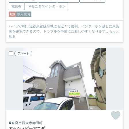
電気有
TVモニタ付インターホン
敷0
即入居可
ハイツ小嶋：近鉄京都線平城にも近くて便利。インターホン越しに来訪
者を確認できるので、トラブルを事前に回避しやすくなります...
もっと
見る
アパート
奈良市西大寺赤田町
アッシュビーアコダ