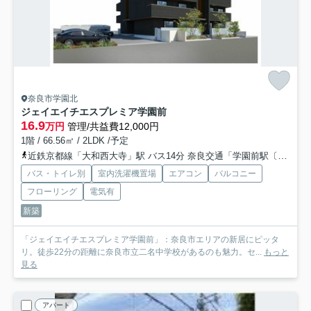
奈良市学園北
ジェイエイチエスプレミア学園前
16.9
万円
管理/共益費12,000円
1階 / 66.56㎡ / 2LDK /予定
近鉄京都線「大和西大寺」駅 バス14分 奈良交通「学園前駅〔南〕」 停歩4分
バス・トイレ別
室内洗濯機置場
エアコン
バルコニー
フローリング
電気有
新築
「ジェイエイチエスプレミア学園前」：奈良市エリアの新居にピッタ
リ。徒歩22分の距離に奈良市立二名中学校があるのも魅力。セ...
もっと
見る
アパート