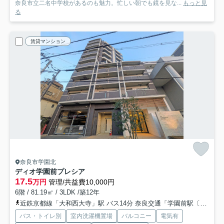
奈良市立二名中学校があるのも魅力。忙しい朝でも鏡を見な...
もっと見
る
賃貸マンション
奈良市学園北
ディオ学園前プレシア
17.5
万円
管理/共益費10,000円
6階 / 81.19㎡ / 3LDK /築12年
近鉄京都線「大和西大寺」駅 バス14分 奈良交通「学園前駅〔南〕」 停歩5分
バス・トイレ別
室内洗濯機置場
バルコニー
電気有