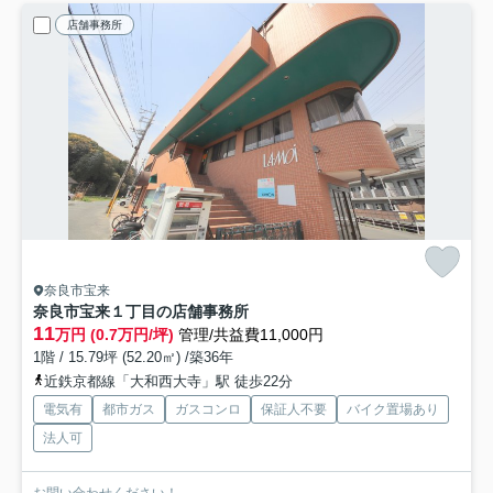
店舗事務所
奈良市宝来
奈良市宝来１丁目の店舗事務所
11
万円 (0.7万円/坪)
管理/共益費11,000円
1階 / 15.79坪 (52.20㎡) /築36年
近鉄京都線「大和西大寺」駅 徒歩22分
電気有
都市ガス
ガスコンロ
保証人不要
バイク置場あり
法人可