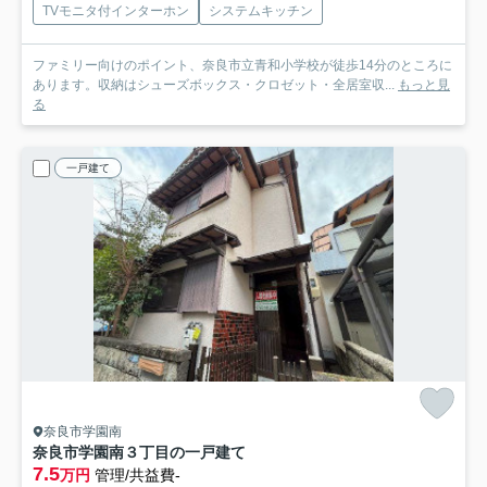
TVモニタ付インターホン
システムキッチン
ファミリー向けのポイント、奈良市立青和小学校が徒歩14分のところに
あります。収納はシューズボックス・クロゼット・全居室収...
もっと見
る
一戸建て
奈良市学園南
奈良市学園南３丁目の一戸建て
7.5
万円
管理/共益費-