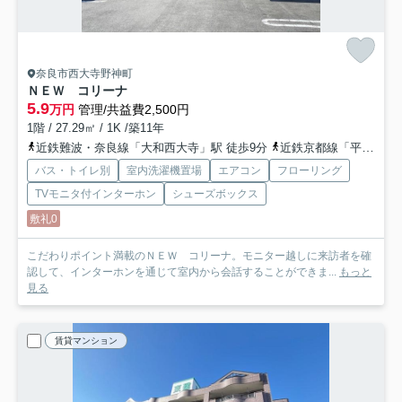
奈良市西大寺野神町
ＮＥＷ コリーナ
5.9
万円
管理/共益費2,500円
1階 / 27.29㎡ / 1K /築11年
近鉄難波・奈良線「大和西大寺」駅 徒歩9分
近鉄京都線「平城」駅 徒歩22分
バス・トイレ別
室内洗濯機置場
エアコン
フローリング
TVモニタ付インターホン
シューズボックス
敷礼0
こだわりポイント満載のＮＥＷ コリーナ。モニター越しに来訪者を確
認して、インターホンを通じて室内から会話することができま...
もっと
見る
賃貸マンション