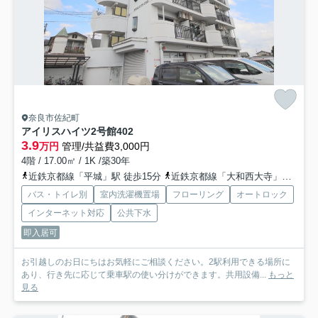
奈良市佐紀町
アイリスハイツ2号館
402
3.9
万円
管理/共益費3,000円
4階 / 17.00㎡ / 1K /築30年
近鉄京都線「平城」駅 徒歩15分
近鉄京都線「大和西大寺」駅 徒歩25分
バス・トイレ別
室内洗濯機置場
フローリング
オートロック
インターネット対応
公共下水
即入居可
お引越しのお日にちはお気軽にご相談ください。2駅利用できる場所に
あり、行き先に応じて乗車駅の使い分けができます。共用設備...
もっと
見る