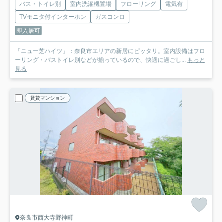
バス・トイレ別
室内洗濯機置場
フローリング
電気有
TVモニタ付インターホン
ガスコンロ
即入居可
「ニュー芝ハイツ」：奈良市エリアの新居にピッタリ。室内設備はフロ
ーリング・バストイレ別などが揃っているので、快適に過ごし...
もっと
見る
賃貸マンション
奈良市西大寺野神町