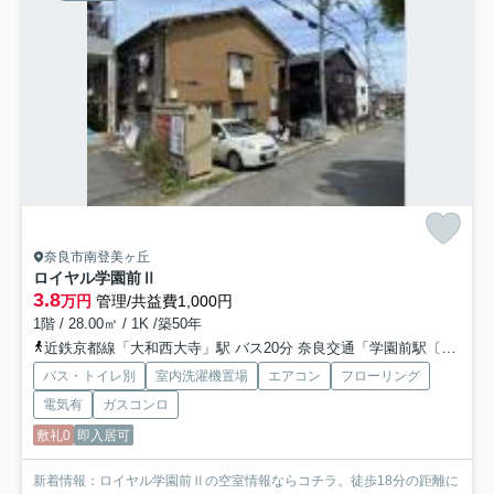
奈良市南登美ヶ丘
ロイヤル学園前Ⅱ
3.8
万円
管理/共益費1,000円
1階 / 28.00㎡ / 1K /築50年
近鉄京都線「大和西大寺」駅 バス20分 奈良交通「学園前駅〔南〕」 停歩19分
バス・トイレ別
室内洗濯機置場
エアコン
フローリング
電気有
ガスコンロ
敷礼0
即入居可
新着情報：ロイヤル学園前Ⅱの空室情報ならコチラ。徒歩18分の距離に