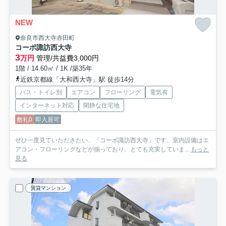
NEW
奈良市西大寺赤田町
コーポ諏訪西大寺
3
万円
管理/共益費3,000円
1階 / 14.60㎡ / 1K /築35年
近鉄京都線「大和西大寺」駅 徒歩14分
バス・トイレ別
エアコン
フローリング
電気有
インターネット対応
閑静な住宅地
敷礼0
即入居可
ぜひ一度見ていただきたい、「コーポ諏訪西大寺」です。室内設備はエ
アコン・フローリングなどが揃っており、とても充実していま...
もっと
見る
賃貸マンション