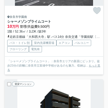
奈良市学園南
シャーメゾンプライムコート
10
万円
管理/共益費9,500円
1階 / 52.36㎡ / 1LDK /築3年
近鉄京都線「大和西大寺」駅 バス14分 奈良交通「学園前駅〔南〕」 停歩6分
バス・トイレ別
室内洗濯機置場
エアコン
バルコニー
フローリング
電気有
「シャーメゾンプライムコート」：奈良市エリアの新居にピッタリ。徒
歩23分の距離に奈良市立富雄中学校があるのも魅力。収納は...
もっと見
る
賃貸マンション