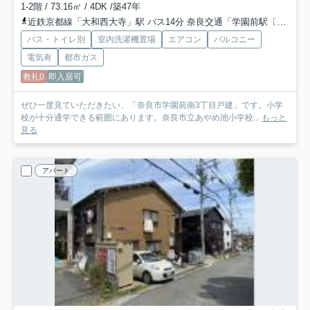
1-2階 / 73.16㎡ / 4DK /築47年
近鉄京都線「大和西大寺」駅 バス14分 奈良交通「学園前駅〔南〕」 停歩11分
バス・トイレ別
室内洗濯機置場
エアコン
バルコニー
電気有
都市ガス
敷礼0
即入居可
ぜひ一度見ていただきたい、「奈良市学園前南3丁目戸建」です。小学
校が十分通学できる範囲にあります。奈良市立あやめ池小学校...
もっと
見る
アパート