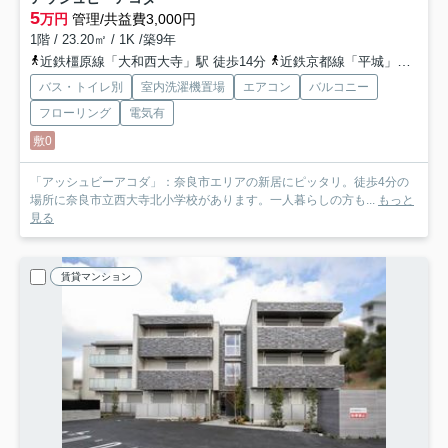
5
万円
管理/共益費3,000円
1階 / 23.20㎡ / 1K /築9年
近鉄橿原線「大和西大寺」駅 徒歩14分
近鉄京都線「平城」駅 徒歩18分
バス・トイレ別
室内洗濯機置場
エアコン
バルコニー
フローリング
電気有
敷0
「アッシュビーアコダ」：奈良市エリアの新居にピッタリ。徒歩4分の
場所に奈良市立西大寺北小学校があります。一人暮らしの方も...
もっと
見る
賃貸マンション