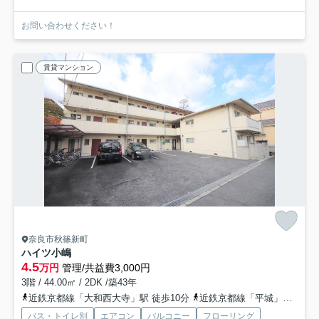
お問い合わせください！
賃貸マンション
奈良市秋篠新町
ハイツ小嶋
4.5
万円
管理/共益費3,000円
3階 / 44.00㎡ / 2DK /築43年
近鉄京都線「大和西大寺」駅 徒歩10分
近鉄京都線「平城」駅 徒歩9分
バス・トイレ別
エアコン
バルコニー
フローリング