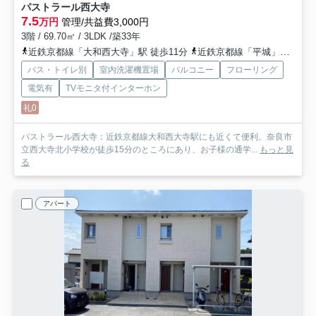
パストラール西大寺
7.5
万円
管理/共益費3,000円
3階 / 69.70㎡ / 3LDK /築33年
近鉄京都線「大和西大寺」駅 徒歩11分
近鉄京都線「平城」駅 徒歩19分
バス・トイレ別
室内洗濯機置場
バルコニー
フローリング
電気有
TVモニタ付インターホン
礼0
パストラール西大寺：近鉄京都線大和西大寺駅にも近くて便利。奈良市
立西大寺北小学校が徒歩15分のところにあり、お子様の通学...
もっと見
る
アパート