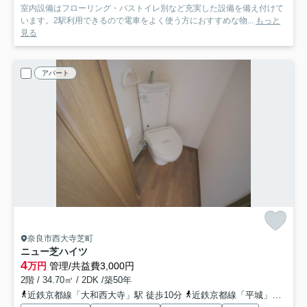
室内設備はフローリング・バストイレ別など充実した設備を備え付けて
います。2駅利用できるので電車をよく使う方におすすめな物...
もっと
見る
アパート
奈良市西大寺芝町
ニュー芝ハイツ
4
万円
管理/共益費3,000円
2階 / 34.70㎡ / 2DK /築50年
近鉄京都線「大和西大寺」駅 徒歩10分
近鉄京都線「平城」駅 徒歩25分