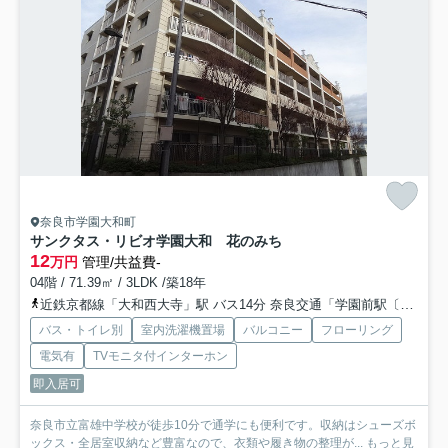
奈良市学園大和町
サンクタス・リビオ学園大和 花のみち
12
万円
管理/共益費-
04階 / 71.39㎡ / 3LDK /築18年
近鉄京都線「大和西大寺」駅 バス14分 奈良交通「学園前駅〔南〕」 停歩18分
バス・トイレ別
室内洗濯機置場
バルコニー
フローリング
電気有
TVモニタ付インターホン
即入居可
奈良市立富雄中学校が徒歩10分で通学にも便利です。収納はシューズボ
ックス・全居室収納など豊富なので、衣類や履き物の整理が...
もっと見