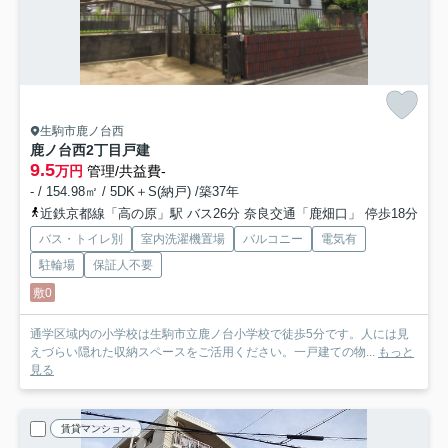
生駒市鹿ノ台西
鹿ノ台西2丁目戸建
9.5
万円
管理/共益費-
- / 154.98㎡ / 5DK＋S(納戸) /築37年
近鉄京都線「高の原」駅 バス26分 奈良交通「鹿畑口」 停歩18分
バス・トイレ別
室内洗濯機置場
バルコニー
電気有
駐輪場
保証人不要
敷0
通学区域内の小学校は生駒市立鹿ノ台小学校で徒歩5分です。人には見
えづらい隠れた収納スペースをご活用ください。一戸建ての物...
もっと
見る
賃貸マンション