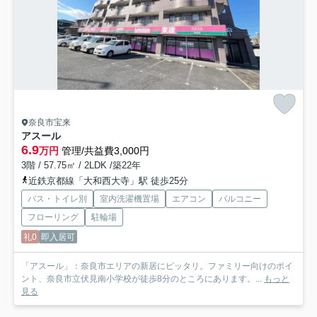
奈良市宝来
アスール
6.9
万円
管理/共益費3,000円
3階 / 57.75㎡ / 2LDK /築22年
近鉄京都線「大和西大寺」駅 徒歩25分
バス・トイレ別
室内洗濯機置場
エアコン
バルコニー
フローリング
駐輪場
礼0
即入居可
「アスール」：奈良市エリアの新居にピッタリ。ファミリー向けのポイ
ント、奈良市立伏見南小学校が徒歩8分のところにあります。...
もっと
見る