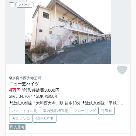
アパート
奈良市西大寺芝町
ニュー芝ハイツ
4
万円
管理/共益費3,000円
2階 / 34.70㎡ / 2DK /築50年
近鉄京都線「大和西大寺」駅 徒歩10分
近鉄京都線「平城」駅 徒歩25分
バス・トイレ別
室内洗濯機置場
フローリング
電気有
ガスコンロ
保証人不要
即入居可