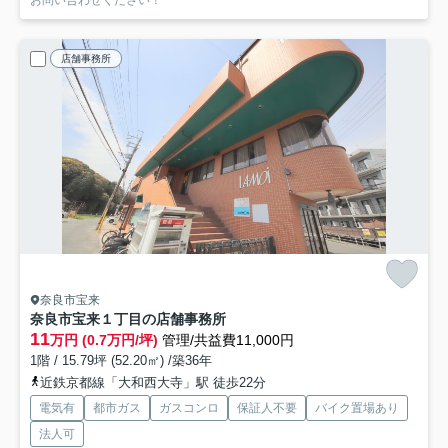
お問い合わせください！
店舗事務所
奈良市宝来
奈良市宝来１丁目の店舗事務所
11
万円 (0.7万円/坪)
管理/共益費11,000円
1階 / 15.79坪 (52.20㎡) /築36年
近鉄京都線「大和西大寺」駅 徒歩22分
電気有
都市ガス
ガスコンロ
保証人不要
バイク置場あり
法人可