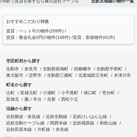
大寺駅で賃貸を探すなら株式会社マーブル
近鉄京都線の物件一覧
おすすめこだわり特集
賃貸：ペット可の物件(209件)
賃貸：敷金礼金0円の物件(168件)
賃貸：新築物件(81件)
市区町村から探す
生駒市
奈良市
生駒郡斑鳩町
四條畷市
生駒郡平群町
東大阪市
交野市
生駒郡三郷町
北葛城郡王寺町
木津川市
町名から探す
辻町
富雄元町
小瀬町
小平尾町
俵口町
壱分町
富雄北
藤ノ木台
吉新
西松ケ丘
沿線から探す
近鉄難波・奈良線
近鉄生駒線
近鉄けいはんな線
近鉄生駒ケーブル線
関西本線
近鉄橿原線
和歌山線
近鉄田原本線
片町線
奈良線