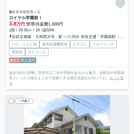
奈良市南登美ヶ丘
ロイヤル学園前Ⅰ
3.8
万円
管理/共益費1,000円
1階 / 28.00㎡ / 1K /築50年
近鉄京都線「大和西大寺」駅 バス20分 奈良交通「学園前駅〔南〕」 停歩19分
バス・トイレ別
室内洗濯機置場
エアコン
フローリング
電気有
ガスコンロ
敷礼0
即入居可
徒歩18分の距離に奈良市立二名中学校があるのも魅力。化粧品や洗面道
具といった小物をまとめて収納できる独立洗面台が付いてお...
もっと見
る
一戸建て