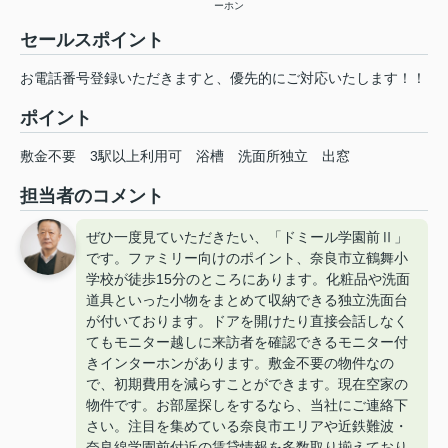
ーホン
セールスポイント
お電話番号登録いただきますと、優先的にご対応いたします！！
ポイント
敷金不要
3駅以上利用可
浴槽
洗面所独立
出窓
担当者のコメント
ぜひ一度見ていただきたい、「ドミール学園前Ⅱ」
です。ファミリー向けのポイント、奈良市立鶴舞小
学校が徒歩15分のところにあります。化粧品や洗面
道具といった小物をまとめて収納できる独立洗面台
が付いております。ドアを開けたり直接会話しなく
てもモニター越しに来訪者を確認できるモニター付
きインターホンがあります。敷金不要の物件なの
で、初期費用を減らすことができます。現在空家の
物件です。お部屋探しをするなら、当社にご連絡下
さい。注目を集めている奈良市エリアや近鉄難波・
奈良線学園前付近の賃貸情報を多数取り揃えており