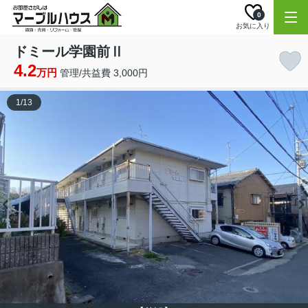
0
お気に入り
ドミール学園前Ⅱ
4.2
万円
管理/共益費 3,000円
1
/
13