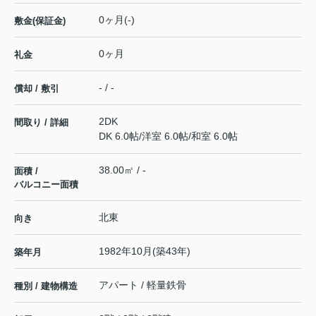
0ヶ月(-)
敷金(保証金)
0ヶ月
礼金
- / -
償却 / 敷引
2DK
間取り / 詳細
DK 6.0帖
/
洋室 6.0帖
/
和室 6.0帖
38.00㎡ / -
面積 /
バルコニー面積
北東
向き
1982年10月(築43年)
築年月
アパート / 軽量鉄骨
種別 / 建物構造