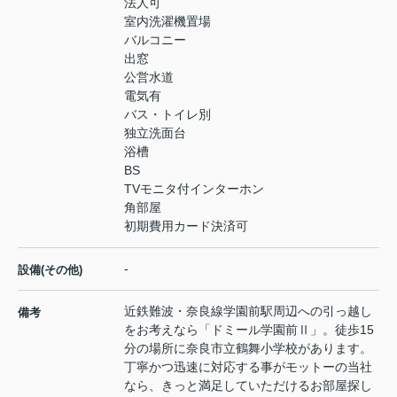
法人可
室内洗濯機置場
バルコニー
出窓
公営水道
電気有
バス・トイレ別
独立洗面台
浴槽
BS
TVモニタ付インターホン
角部屋
初期費用カード決済可
-
設備(その他)
近鉄難波・奈良線学園前駅周辺への引っ越し
備考
をお考えなら「ドミール学園前Ⅱ」。徒歩15
分の場所に奈良市立鶴舞小学校があります。
丁寧かつ迅速に対応する事がモットーの当社
なら、きっと満足していただけるお部屋探し