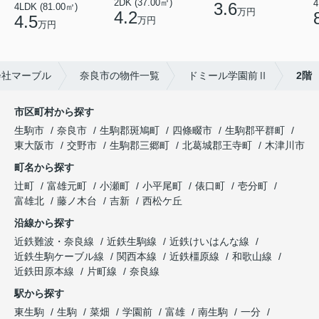
2DK (37.00㎡)
4
3.6
4LDK (81.00㎡)
万円
4.2
4.5
万円
万円
会社マーブル
奈良市の物件一覧
ドミール学園前Ⅱ
2階
市区町村から探す
生駒市
奈良市
生駒郡斑鳩町
四條畷市
生駒郡平群町
東大阪市
交野市
生駒郡三郷町
北葛城郡王寺町
木津川市
町名から探す
辻町
富雄元町
小瀬町
小平尾町
俵口町
壱分町
富雄北
藤ノ木台
吉新
西松ケ丘
沿線から探す
近鉄難波・奈良線
近鉄生駒線
近鉄けいはんな線
近鉄生駒ケーブル線
関西本線
近鉄橿原線
和歌山線
近鉄田原本線
片町線
奈良線
駅から探す
東生駒
生駒
菜畑
学園前
富雄
南生駒
一分