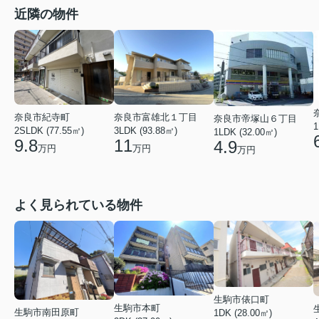
近隣の物件
奈良市富雄北１丁目
奈良市紀寺町
奈良市帝塚山６丁目
1
3LDK (93.88㎡)
2SLDK (77.55㎡)
1LDK (32.00㎡)
11
9.8
4.9
万円
万円
万円
よく見られている物件
生駒市俵口町
生駒市本町
生駒市南田原町
1DK (28.00㎡)