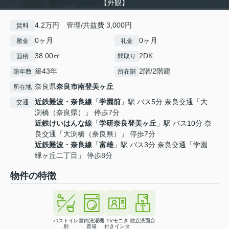
【外観】
4.2万円 管理/共益費 3,000円
賃料
0ヶ月
0ヶ月
敷金
礼金
38.00㎡
2DK
面積
間取り
築43年
2階/2階建
築年数
所在階
奈良県
奈良市
南登美ヶ丘
所在地
近鉄難波・奈良線
「
学園前
」駅 バス5分 奈良交通「大
交通
渕橋（奈良県）」 停歩7分
近鉄けいはんな線
「
学研奈良登美ヶ丘
」駅 バス10分 奈
良交通「大渕橋（奈良県）」 停歩7分
近鉄難波・奈良線
「
富雄
」駅 バス3分 奈良交通「学園
緑ヶ丘二丁目」 停歩8分
物件の特徴
バストイレ
室内洗濯機
TVモニタ
独立洗面台
別
置場
付きインタ