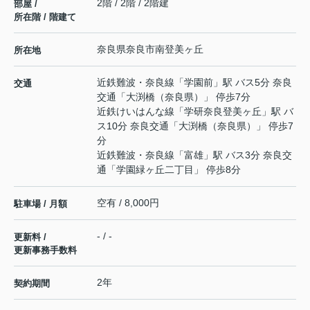
2階 / 2階 / 2階建
部屋 /
所在階 / 階建て
奈良県
奈良市
南登美ヶ丘
所在地
近鉄難波・奈良線
「
学園前
」駅 バス5分 奈良
交通
交通「大渕橋（奈良県）」 停歩7分
近鉄けいはんな線
「
学研奈良登美ヶ丘
」駅 バ
ス10分 奈良交通「大渕橋（奈良県）」 停歩7
分
近鉄難波・奈良線
「
富雄
」駅 バス3分 奈良交
通「学園緑ヶ丘二丁目」 停歩8分
空有 / 8,000円
駐車場 / 月額
- / -
更新料 /
更新事務手数料
2年
契約期間