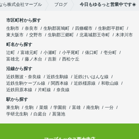
なら株式会社マーブル
ブログ
今日もゆるっと営業中です☀️
市区町村から探す
生駒市
奈良市
生駒郡斑鳩町
四條畷市
生駒郡平群町
東大阪市
交野市
生駒郡三郷町
北葛城郡王寺町
木津川市
町名から探す
辻町
富雄元町
小瀬町
小平尾町
俵口町
壱分町
富雄北
藤ノ木台
吉新
西松ケ丘
沿線から探す
近鉄難波・奈良線
近鉄生駒線
近鉄けいはんな線
近鉄生駒ケーブル線
関西本線
近鉄橿原線
和歌山線
近鉄田原本線
片町線
奈良線
駅から探す
東生駒
生駒
菜畑
学園前
富雄
南生駒
一分
学研北生駒
白庭台
菖蒲池