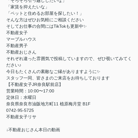
「そろそろ引っ越ししたいな」
「家賃を抑えたいな」
「ペットと住めるお部屋を探したい！」
そんな方はぜひお気軽にご相談ください
そしてお仕事の合間にはTikTokも更新中✨
不動産女子
マーブルハウス
不動産男子
不動産おじさん
それぞれ違った雰囲気で投稿していますので、ぜひ覗いてみてく
ださい♪
今日もたくさんの素敵なご縁がありますように✨
スタッフ一同、皆さまのご来店をお待ちしております
【不動産女子JR奈良駅前店】
営業時間：10:00〜17:00
定休日：水曜日
奈良県奈良市油阪地方町11 植原梅月堂 B1F
0742-95-5725
不動産女子リサ
↓不動産おじさん本日の動画