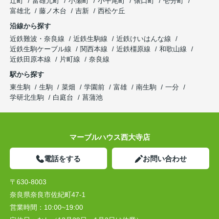
辻町
富雄元町
小瀬町
小平尾町
俵口町
壱分町
富雄北
藤ノ木台
吉新
西松ケ丘
沿線から探す
近鉄難波・奈良線
近鉄生駒線
近鉄けいはんな線
近鉄生駒ケーブル線
関西本線
近鉄橿原線
和歌山線
近鉄田原本線
片町線
奈良線
駅から探す
東生駒
生駒
菜畑
学園前
富雄
南生駒
一分
学研北生駒
白庭台
菖蒲池
マーブルハウス西大寺店
電話をする
お問い合わせ
〒630-8003
奈良県奈良市佐紀町47-1
営業時間：
10:00~19:00