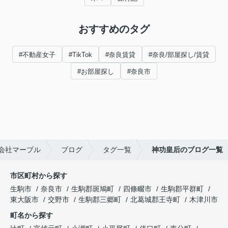
おすすめのタグ
#不動産女子
#TikTok
#奈良賃貸
#奈良/部屋探し/賃貸
#お部屋探し
#奈良市
会社マーブル
ブログ
タグ一覧
神功皇后のブログ一覧
市区町村から探す
生駒市
奈良市
生駒郡斑鳩町
四條畷市
生駒郡平群町
東大阪市
交野市
生駒郡三郷町
北葛城郡王寺町
木津川市
町名から探す