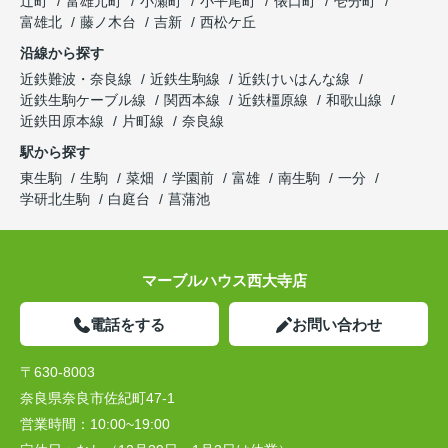
辻町
富雄元町
小瀬町
小平尾町
俵口町
壱分町
富雄北
藤ノ木台
吉新
西松ケ丘
沿線から探す
近鉄難波・奈良線
近鉄生駒線
近鉄けいはんな線
近鉄生駒ケーブル線
関西本線
近鉄橿原線
和歌山線
近鉄田原本線
片町線
奈良線
駅から探す
東生駒
生駒
菜畑
学園前
富雄
南生駒
一分
学研北生駒
白庭台
菖蒲池
マーブルハウス西大寺店
電話をする
お問い合わせ
〒630-8003
奈良県奈良市佐紀町47-1
営業時間：
10:00~19:00