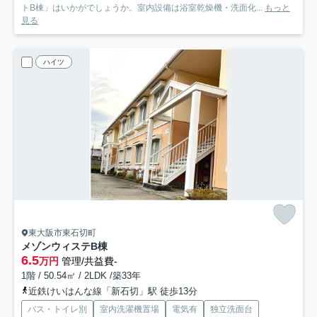
トB棟」はいかがでしょうか。室内設備は浴室乾燥機・洗面化...
もっと
見る
ハイツ
東大阪市東石切町
メゾンウィステB棟
6.5
万円
管理/共益費-
1階 / 50.54㎡ / 2LDK /築33年
近鉄けいはんな線「新石切」駅 徒歩13分
バス・トイレ別
室内洗濯機置場
電気有
独立洗面台