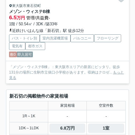
東大阪市東石切町
メゾン・ウィステB棟
6.5
万円
管理/共益費-
1階 / 50.54㎡ / 3DK /築33年
近鉄けいはんな線「新石切」駅 徒歩12分
バス・トイレ別
室内洗濯機置場
バルコニー
フローリング
電気有
都市ガス
敷0
即入居可
「メゾン・ウィステB棟」：東大阪市エリアの新居にピッタリ。徒歩
131分の場所に生駒市立俵口小学校があります。収納はクロゼ...
もっと
見る
新石切の掲載物件の家賃相場
家賃相場
空室件数
-
-
1R～1K
6.8万円
1室
1DK～1LDK