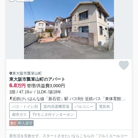
東大阪市瓢箪山町
東大阪市瓢箪山町のアパート
6.8
万円
管理/共益費3,000円
1階 / 47.19㎡ / 1LDK /築18年
近鉄けいはんな線「新石切」駅 バス8分 近鉄バス「東体育館前」 停歩16分
バス・トイレ別
室内洗濯機置場
バルコニー
電気有
都市ガス
TVモニタ付インターホン
敷0
即入居可
新生活を失敗せず、スタートさせたいならこちらの「プルミエールコー