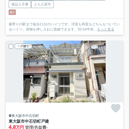
保証人不要
２人入居可
敷0
最寄りの駅まで徒歩11分のハイツです。洋室も和室もどちらもついてい
るハイツ。荷物を押し入れに収納できます。50.54平米...
もっと見る
一戸建て
東大阪市中石切町
東大阪市中石切町戸建
4.8
万円
管理/共益費-