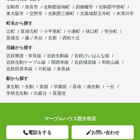
生駒市
奈良市
生駒郡斑鳩町
四條畷市
生駒郡平群町
東大阪市
交野市
生駒郡三郷町
北葛城郡王寺町
木津川市
町名から探す
辻町
富雄元町
小平尾町
小瀬町
俵口町
壱分町
富雄北
藤ノ木台
吉新
西松ケ丘
沿線から探す
近鉄難波・奈良線
近鉄生駒線
近鉄けいはんな線
近鉄生駒ケーブル線
関西本線
近鉄橿原線
和歌山線
近鉄田原本線
片町線
奈良線
駅から探す
東生駒
生駒
菜畑
学園前
富雄
南生駒
一分
学研北生駒
白庭台
菖蒲池
マーブルハウス西大寺店
電話をする
お問い合わせ