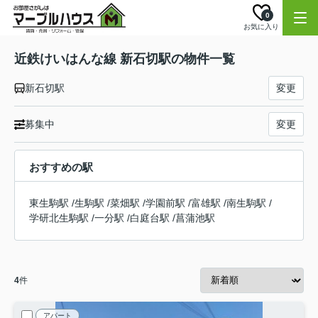
0
お気に入り
近鉄けいはんな線 新石切駅の物件一覧
新石切駅
変更
募集中
変更
おすすめの駅
東生駒駅
/
生駒駅
/
菜畑駅
/
学園前駅
/
富雄駅
/
南生駒駅
/
学研北生駒駅
/
一分駅
/
白庭台駅
/
菖蒲池駅
4
件
アパート