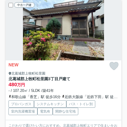
中古一戸建
NEW
北葛城郡上牧町松里園
北葛城郡上牧町松里園3丁目戸建て
480
万円
- / 107.20㎡ / 5LDK /築41年
和歌山線「香芝」駅 徒歩16分
近鉄大阪線「近鉄下田」駅 徒歩23分
プロパンガス
システムキッチン
バス・トイレ別
室内洗濯機置場
電気有
閑静な住宅地
こだわりで選びたい方におすすめ。北葛城郡上牧町エリアで住まいをお