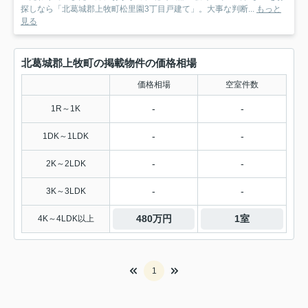
探しなら「北葛城郡上牧町松里園3丁目戸建て」。大事な判断...
もっと
見る
北葛城郡上牧町の掲載物件の価格相場
価格相場
空室件数
-
-
1R～1K
-
-
1DK～1LDK
-
-
2K～2LDK
-
-
3K～3LDK
480万円
1室
4K～4LDK以上
1