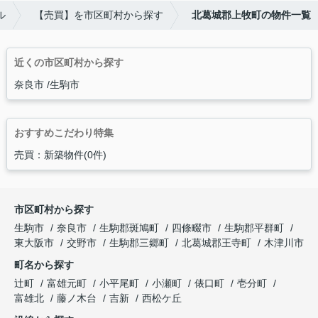
ル
【売買】を市区町村から探す
北葛城郡上牧町の物件一覧
近くの市区町村から探す
奈良市
生駒市
おすすめこだわり特集
売買：新築物件(0件)
市区町村から探す
生駒市
奈良市
生駒郡斑鳩町
四條畷市
生駒郡平群町
東大阪市
交野市
生駒郡三郷町
北葛城郡王寺町
木津川市
町名から探す
辻町
富雄元町
小平尾町
小瀬町
俵口町
壱分町
富雄北
藤ノ木台
吉新
西松ケ丘