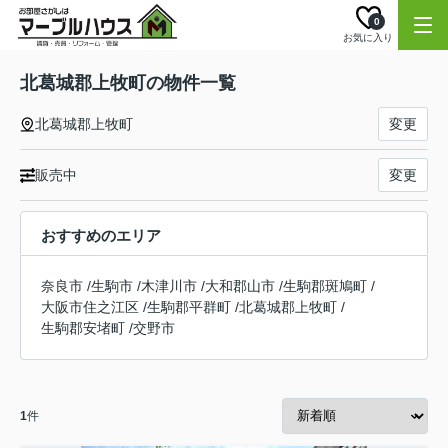
0
お気に入り
北葛城郡上牧町の物件一覧
北葛城郡上牧町
変更
販売中
変更
おすすめのエリア
奈良市
/
生駒市
/
木津川市
/
大和郡山市
/
生駒郡斑鳩町
/
大阪市住之江区
/
生駒郡平群町
/
北葛城郡上牧町
/
生駒郡安堵町
/
交野市
1
件