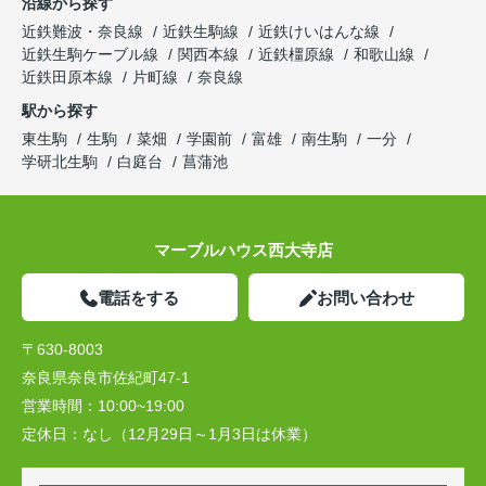
沿線から探す
近鉄難波・奈良線
近鉄生駒線
近鉄けいはんな線
近鉄生駒ケーブル線
関西本線
近鉄橿原線
和歌山線
近鉄田原本線
片町線
奈良線
駅から探す
東生駒
生駒
菜畑
学園前
富雄
南生駒
一分
学研北生駒
白庭台
菖蒲池
マーブルハウス西大寺店
電話をする
お問い合わせ
〒630-8003
奈良県奈良市佐紀町47-1
営業時間：
10:00~19:00
定休日：
なし（12月29日～1月3日は休業）