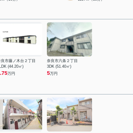
奈良市藤ノ木台２丁目
奈良市六条２丁目
LDK (44.20㎡)
3DK (51.40㎡)
.75
5
万円
万円