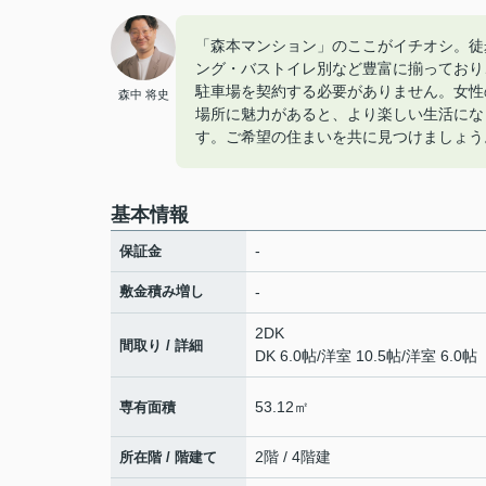
「森本マンション」のここがイチオシ。徒
ング・バストイレ別など豊富に揃っており
駐車場を契約する必要がありません。女性
森中 将史
場所に魅力があると、より楽しい生活にな
す。ご希望の住まいを共に見つけましょう
基本情報
-
保証金
敷金積み増し
-
2DK
間取り / 詳細
DK 6.0帖
/
洋室 10.5帖
/
洋室 6.0帖
53.12㎡
専有面積
2階 / 4階建
所在階 / 階建て