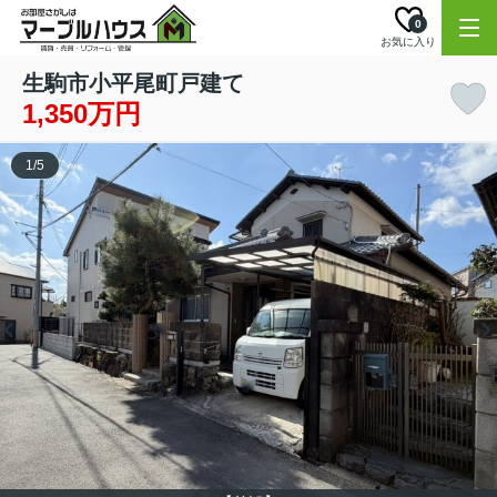
0
お気に入り
生駒市小平尾町戸建て
1,350万円
1
/
5