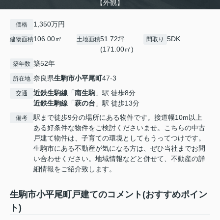
【外観】
1,350万円
価格
106.00㎡
51.72坪
5DK
建物面積
土地面積
間取り
(171.00㎡)
築52年
築年数
奈良県
生駒市
小平尾町
47-3
所在地
近鉄生駒線
「
南生駒
」駅 徒歩8分
交通
近鉄生駒線
「
萩の台
」駅 徒歩13分
駅まで徒歩9分の場所にある物件です。接道幅10m以上
備考
ある好条件な物件をご検討くださいませ。こちらの中古
戸建て物件は、子育ての環境としてもうってつけです。
生駒市にある不動産が気になる方は、ぜひ当社までお問
い合わせください。地域情報などと併せて、不動産の詳
細情報をご紹介致します。
生駒市小平尾町戸建てのコメント(おすすめポイン
ト)