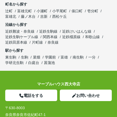
町名から探す
辻町
富雄元町
小瀬町
小平尾町
俵口町
壱分町
富雄北
藤ノ木台
吉新
西松ケ丘
沿線から探す
近鉄難波・奈良線
近鉄生駒線
近鉄けいはんな線
近鉄生駒ケーブル線
関西本線
近鉄橿原線
和歌山線
近鉄田原本線
片町線
奈良線
駅から探す
東生駒
生駒
菜畑
学園前
富雄
南生駒
一分
学研北生駒
白庭台
菖蒲池
マーブルハウス西大寺店
電話をする
お問い合わせ
〒630-8003
奈良県奈良市佐紀町47-1