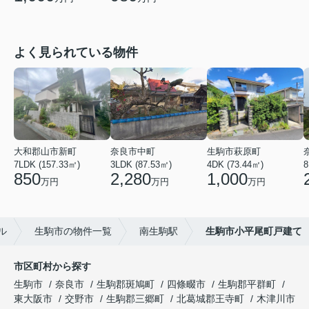
よく見られている物件
大和郡山市新町
奈良市中町
生駒市萩原町
7LDK (157.33㎡)
3LDK (87.53㎡)
4DK (73.44㎡)
8
850
2,280
1,000
万円
万円
万円
ル
生駒市の物件一覧
南生駒駅
生駒市小平尾町戸建て
市区町村から探す
生駒市
奈良市
生駒郡斑鳩町
四條畷市
生駒郡平群町
東大阪市
交野市
生駒郡三郷町
北葛城郡王寺町
木津川市